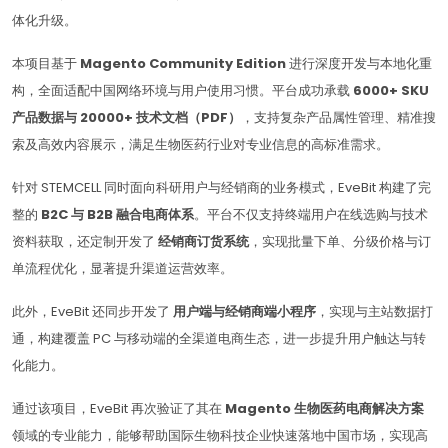
体化升级。
本项目基于
Magento Community Edition
进行深度开发与本地化重
构，全面适配中国网络环境与用户使用习惯。平台成功承载
6000+ SKU
产品数据与 20000+ 技术文档（PDF）
，支持复杂产品属性管理、精准搜
索及高效内容展示，满足生物医药行业对专业信息的高标准需求。
针对 STEMCELL 同时面向科研用户与经销商的业务模式，EveBit 构建了完
整的
B2C 与 B2B 融合电商体系
。平台不仅支持终端用户在线选购与技术
资料获取，还定制开发了
经销商订货系统
，实现批量下单、分级价格与订
单流程优化，显著提升渠道运营效率。
此外，EveBit 还同步开发了
用户端与经销商端小程序
，实现与主站数据打
通，构建覆盖 PC 与移动端的全渠道电商生态，进一步提升用户触达与转
化能力。
通过该项目，EveBit 再次验证了其在
Magento 生物医药电商解决方案
领域的专业能力，能够帮助国际生物科技企业快速落地中国市场，实现高