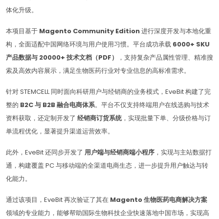
体化升级。
本项目基于
Magento Community Edition
进行深度开发与本地化重
构，全面适配中国网络环境与用户使用习惯。平台成功承载
6000+ SKU
产品数据与 20000+ 技术文档（PDF）
，支持复杂产品属性管理、精准搜
索及高效内容展示，满足生物医药行业对专业信息的高标准需求。
针对 STEMCELL 同时面向科研用户与经销商的业务模式，EveBit 构建了完
整的
B2C 与 B2B 融合电商体系
。平台不仅支持终端用户在线选购与技术
资料获取，还定制开发了
经销商订货系统
，实现批量下单、分级价格与订
单流程优化，显著提升渠道运营效率。
此外，EveBit 还同步开发了
用户端与经销商端小程序
，实现与主站数据打
通，构建覆盖 PC 与移动端的全渠道电商生态，进一步提升用户触达与转
化能力。
通过该项目，EveBit 再次验证了其在
Magento 生物医药电商解决方案
领域的专业能力，能够帮助国际生物科技企业快速落地中国市场，实现高